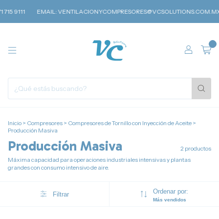
715 9111
EMAIL:
VENTILACIONYCOMPRESORES@VCSOLUTIONS.COM.MX
0
Inicio
>
Compresores
>
Compresores de Tornillo con Inyección de Aceite
>
Producción Masiva
Producción Masiva
2 productos
Máxima capacidad para operaciones industriales intensivas y plantas
grandes con consumo intensivo de aire.
Ordenar por:
Filtrar
Más vendidos