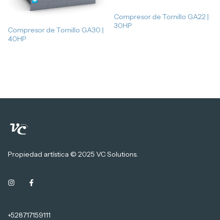
Compresor de Tornillo GA22 |
30HP
Compresor de Tornillo GA30 |
40HP
Propiedad artística © 2025 VC Solutions.
+528717159111