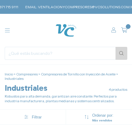
1 715 9111
EMAIL:
VENTILACIONYCOMPRESORES@VCSOLUTIONS.COM.M
0
Inicio
>
Compresores
>
Compresores de Tornillo con Inyección de Aceite
>
Industriales
Industriales
4 productos
Robustos para alta demanda, garantizan aire constante. Perfectos para
industria manufacturera, plantas medianas y sistemas centralizados.
Ordenar por:
Filtrar
Más vendidos